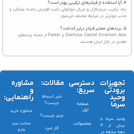
۴. آیا استفاده از فیلترهای ترکیبی بهتر است؟
بله، ترکیب سیلیکاژل و غربال مولکولی باعث افزایش دامنه عملکرد و
جذب موثرتر در شرایط مختلف می‌شود.
۵. برندهای معتبر فیلتر درایر کدامند؟
Danfoss، Castel، Emerson، Alco، و Parker از جمله برندهای
معتبر در بازار ایران هستند.
تجهیزات
دسترسی
مقالات:
مشاوره
برودتی
سریع:
و
وحید
راهنمایی:
شیر انبساط
سرما
چیست؟
صفحه
اول
مشاوره خرید
چیلر چیست؟
وحید سرما با
محصولات
ساخت سرد
بیش از ۴
گاز مبرد
خانه
دهه سابقه در