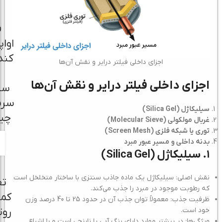
ف
اواپ
کند
اجزای داخلی فیلتر درایر و نقش آن‌ها
اجزای داخلی فیلتر درایر و نقش آن‌ها
سی
سرم
سیلیکاژل (Silica Gel)
چی
غربال مولکولی (Molecular Sieve)
توری یا شبکه فلزی (Screen Mesh)
بدنه داخلی و مسیر عبور مبرد
۱. سیلیکاژل (
Silica Gel)
نقش اصلی: سیلیکاژل یک ماده جاذب سنتزی با ساختار متخلخل است
تف
که رطوبت موجود در مبرد را جذب می‌کند.
کمپ
ظرفیت جذب: معمولاً توان جذب آن در حدود 25 تا 40 درصد وزن
روت
خود است.
ویژگی‌ها: در بیشتر موارد دارای رنگ آبی یا نارنجی است و با اشباع