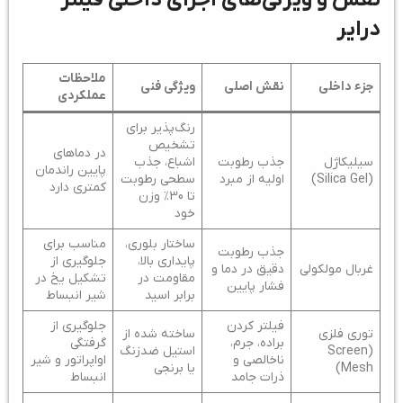
درایر
ملاحظات
جزء داخلی
نقش اصلی
ویژگی فنی
عملکردی
رنگ‌پذیر برای
تشخیص
در دماهای
سیلیکاژل
جذب رطوبت
اشباع، جذب
پایین راندمان
(Silica Gel)
اولیه از مبرد
سطحی رطوبت
کمتری دارد
تا 30٪ وزن
خود
ساختار بلوری،
مناسب برای
جذب رطوبت
پایداری بالا،
جلوگیری از
غربال مولکولی
دقیق در دما و
مقاومت در
تشکیل یخ در
فشار پایین
برابر اسید
شیر انبساط
فیلتر کردن
جلوگیری از
توری فلزی
ساخته شده از
براده، جرم،
گرفتگی
(Screen
استیل ضدزنگ
ناخالصی و
اواپراتور و شیر
Mesh)
یا برنجی
ذرات جامد
انبساط