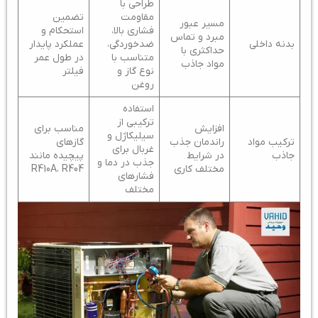
طراحی با
مقاومت
تضمین
مسیر عبور
فشاری بالا،
استحکام و
مبرد و تماس
بدنه داخلی
ضدخوردگی،
عملکرد پایدار
حداکثری با
متناسب با
در طول عمر
مواد جاذب
نوع گاز و
فیلتر
روغن
استفاده
ترکیبی از
افزایش
مناسب برای
سیلیکاژل و
ترکیب مواد
راندمان جذب
گازهای
غربال برای
جاذب
در شرایط
پیچیده مانند
جذب در دما و
مختلف کاری
R410A، R404
فشارهای
مختلف