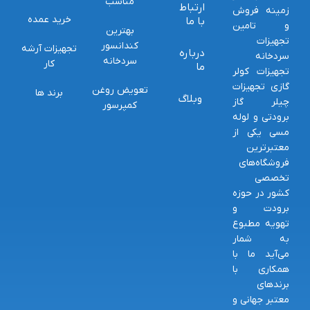
مناسب
ارتباط
زمینه فروش
خرید عمده
با ما
و تامین
بهترین
تجهیزات
کندانسور
تجهیزات آرشه
درباره
سردخانه
سردخانه
کار
ما
تجهیزات کولر
گازی تجهیزات
تعویض روغن
برند ها
وبلاگ
چیلر گاز
کمپرسور
برودتی و لوله
مسی یکی از
معتبرترین
فروشگاه‌های
تخصصی
کشور در حوزه
برودت و
تهویه مطبوع
به شمار
می‌آید ما با
همکاری با
برندهای
معتبر جهانی و