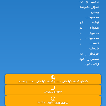
داخلی و به
عنوان نماینده
رسمی
محصولات
آرشه کار
همواره در
تلاشیم تا
محصولات با
کیفیت و
خدمات
حرفه‌ای را به
مشتریان خود
ارائه دهیم.
خیابان آخوند خراسانی -بعد از آخوند خراسانی بیست و پنجم
09150051732
ساعت کاری:8:30 _20:30