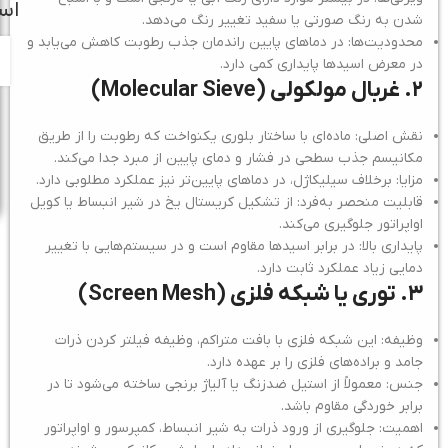
اس
شدن به رنگ صورتی یا سفید تغییر رنگ می‌دهد.
محدودیت‌ها: در دماهای پایین راندمان جذب رطوبت کاهش می‌یابد و
در معرض اسیدها پایداری کمی دارد.
۲. غربال مولکولی (
Molecular Sieve)
نقش اصلی: ماده‌ای با ساختار بلوری یکنواخت که رطوبت را از طریق
مکانیسم جذب سطحی در فشار و دمای پایین از مبرد جدا می‌کند.
مزایا: برخلاف سیلیکاژل، در دماهای پایین‌تر نیز عملکرد مطلوبی دارد.
قابلیت منحصر به‌فرد: از تشکیل کریستال یخ در شیر انبساط یا کویل
اواپراتور جلوگیری می‌کند.
پایداری بالا: در برابر اسیدها مقاوم است و در سیستم‌هایی با تغییر
دمایی زیاد عملکرد ثابت دارد.
۳. توری یا شبکه فلزی (
Screen Mesh)
وظیفه: این شبکه فلزی با بافت متراکم، وظیفه فیلتر کردن ذرات
جامد و براده‌های فلزی را بر عهده دارد.
جنس: معمولاً از استیل ضدزنگ یا آلیاژ برنجی ساخته می‌شود تا در
برابر خوردگی مقاوم باشد.
اهمیت: جلوگیری از ورود ذرات به شیر انبساط، کمپرسور و اواپراتور