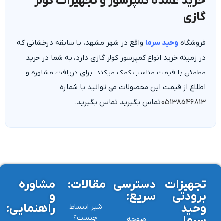
خرید عمده کمپرسور و تجهیزات کولر
گازی
فروشگاه
وحید سرما
واقع در شهر مشهد، با سابقه درخشانی که
در زمینه خرید انواع کمپرسور کولر گازی دارد، به شما در خرید
مطمئن با قیمت مناسب کمک میکند. برای دریافت مشاوره و
اطلاع از قیمت این محصولات می توانید با شماره
05138546813
تماس بگیرید تماس بگیرید.
تجهیزات
دسترسی
مقالات:
مشاوره
برودتی
سریع:
و
وحید
راهنمایی:
شیر انبساط
سرما
چیست؟
صفحه