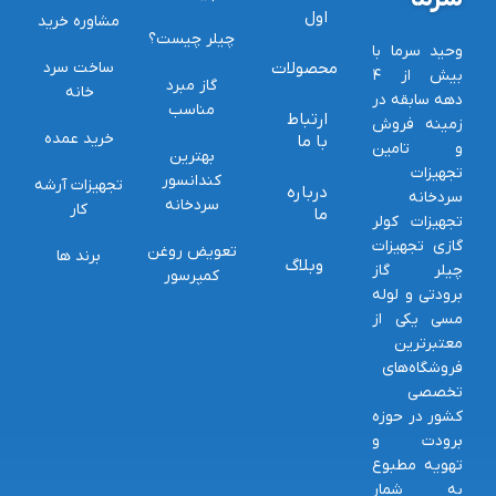
اول
مشاوره خرید
چیلر چیست؟
وحید سرما با
محصولات
ساخت سرد
بیش از ۴
گاز مبرد
خانه
دهه سابقه در
مناسب
ارتباط
زمینه فروش
خرید عمده
با ما
و تامین
بهترین
تجهیزات
کندانسور
تجهیزات آرشه
درباره
سردخانه
سردخانه
کار
ما
تجهیزات کولر
گازی تجهیزات
تعویض روغن
برند ها
وبلاگ
چیلر گاز
کمپرسور
برودتی و لوله
مسی یکی از
معتبرترین
فروشگاه‌های
تخصصی
کشور در حوزه
برودت و
تهویه مطبوع
به شمار