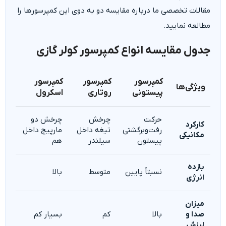
مقالات تخصصی ما درباره مقایسه دو به دوی این کمپرسورها را
مطالعه نمایید.
جدول مقایسه انواع کمپرسور کولر گازی
کمپرسور
کمپرسور
کمپرسور
ویژگی‌ها
پیستونی
روتاری
اسکرول
حرکت
چرخش
چرخش دو
کارکرد
رفت‌وبرگشتی
تیغه داخل
مارپیچ داخل
مکانیکی
پیستون
سیلندر
هم
بازده
نسبتاً پایین
متوسط
بالا
انرژی
میزان
صدا و
بالا
کم
بسیار کم
لرزش