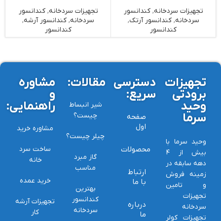
تجهیزات سردخانه
,
کندانسور
تجهیزات سردخانه
,
کندانسور
گ
سردخانه
,
کندانسور آرتک
,
سردخانه
,
کندانسور آرشه
,
کندانسور
کندانسور
تجهیزات
دسترسی
مقالات:
مشاوره
برودتی
سریع:
و
وحید
راهنمایی:
شیر انبساط
سرما
چیست؟
صفحه
اول
مشاوره خرید
چیلر چیست؟
وحید سرما با
محصولات
ساخت سرد
بیش از ۴
گاز مبرد
خانه
دهه سابقه در
مناسب
ارتباط
زمینه فروش
خرید عمده
با ما
و تامین
بهترین
تجهیزات
کندانسور
تجهیزات آرشه
درباره
سردخانه
سردخانه
کار
ما
تجهیزات کولر