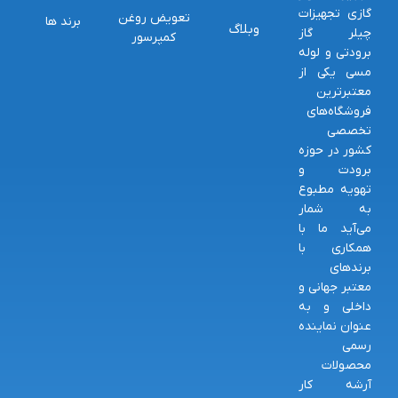
گازی تجهیزات
تعویض روغن
برند ها
وبلاگ
چیلر گاز
کمپرسور
برودتی و لوله
مسی یکی از
معتبرترین
فروشگاه‌های
تخصصی
کشور در حوزه
برودت و
تهویه مطبوع
به شمار
می‌آید ما با
همکاری با
برندهای
معتبر جهانی و
داخلی و به
عنوان نماینده
رسمی
محصولات
آرشه کار