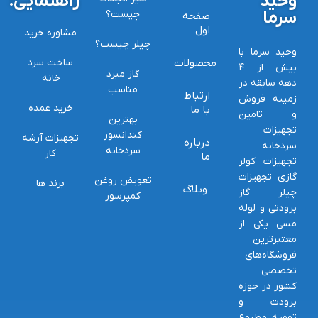
وحید
راهنمایی:
سرما
چیست؟
صفحه
اول
مشاوره خرید
چیلر چیست؟
وحید سرما با
محصولات
ساخت سرد
بیش از ۴
گاز مبرد
خانه
دهه سابقه در
مناسب
ارتباط
زمینه فروش
خرید عمده
با ما
و تامین
بهترین
تجهیزات
کندانسور
تجهیزات آرشه
درباره
سردخانه
سردخانه
کار
ما
تجهیزات کولر
گازی تجهیزات
تعویض روغن
برند ها
وبلاگ
چیلر گاز
کمپرسور
برودتی و لوله
مسی یکی از
معتبرترین
فروشگاه‌های
تخصصی
کشور در حوزه
برودت و
تهویه مطبوع