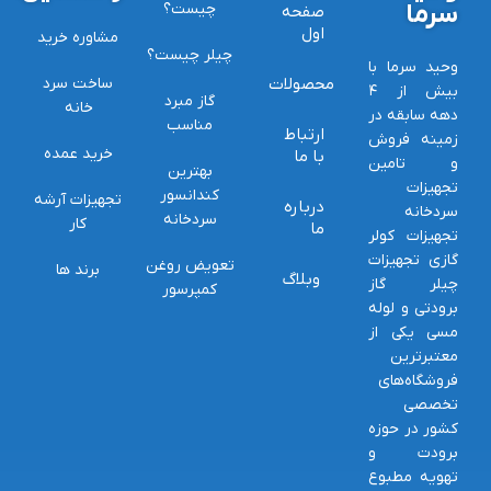
سرما
چیست؟
صفحه
اول
مشاوره خرید
چیلر چیست؟
وحید سرما با
محصولات
ساخت سرد
بیش از ۴
گاز مبرد
خانه
دهه سابقه در
مناسب
ارتباط
زمینه فروش
خرید عمده
با ما
و تامین
بهترین
تجهیزات
کندانسور
تجهیزات آرشه
درباره
سردخانه
سردخانه
کار
ما
تجهیزات کولر
گازی تجهیزات
تعویض روغن
برند ها
وبلاگ
چیلر گاز
کمپرسور
برودتی و لوله
مسی یکی از
معتبرترین
فروشگاه‌های
تخصصی
کشور در حوزه
برودت و
تهویه مطبوع