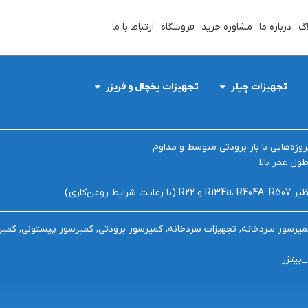
اگ
درباره ما
مشاوره خرید
فروشگاه
ارتباط با ما
تجهیزات چیلر
تجهیزات یخچال و فریزر
2CE بیتزر
پروژه‌هایی با بار برودتی متوسط و مداوم
ول عمر بالا
ط روغن‌کاری)
کمپرسور سردخانه
,
تجهیزات سردخانه
,
کمپرسور برودتی
,
کمپرسور پیستونی
,
کمپر
بیتزر