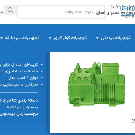
عبور به ناوبری
وبل
رفتن به محتوای اصلی
تجهیزات برودتی
تجهیزات کولر گازی
تجهییزات سردخانه
کمپرسور پیستونی 4 اسب بخار سه فاز S-4
گزینه‌ای ایده‌آل برای 
مصرف بهینه انرژی و ط
توان 4 اسب بخار
سازگاری با مبردهایی نظیر R134a، R404A، R507 و R22 (با رعایت شرای
دسته بندی ها
انواع 
پیستونی سردخانه
برچسب زدن
پیستونی_
بزرگنمایی تصویر