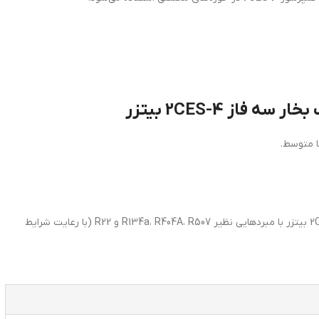
ا متوسط.
– سازگاری کمپرسور پیستونی سه فاز 2CES-4 بیتزر با مبردهایی نظیر R134a، R404A، R507 و R22 (با رعایت شرایط