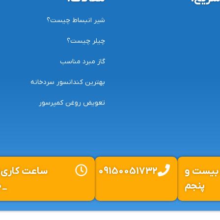
شیر انبساط چیست؟
چیلر چیست؟
گاز مبرد مناسب
بهترین کندانسور سردخانه
تعویض روغن کمپرسور
ی بیست و
09150051732
پنجم
_20:30