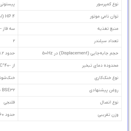
نوع کمپرسور
پیستونی 
توان نامی موتور
4 HP (اسب بخار)
منبع تغذیه
سه فاز – 380 تا 420 ولت / 50 ه
تعداد سیلندر
2
حجم جابه‌جایی (Displacement) در 50Hz
حدود 21.2 m³/h
محدوده دمای تبخیر
از -40°C تا +15°C (بسته به نوع مبرد)
نوع خنک‌کاری
خنک‌شون
روغن پیشنهادی
BSE32 یا معادل آن (برای HFC) و Mineral Oil MO (برای R22)
نوع اتصال
فلنجی
وزن تقریبی
حدود 60 کیلوگرم