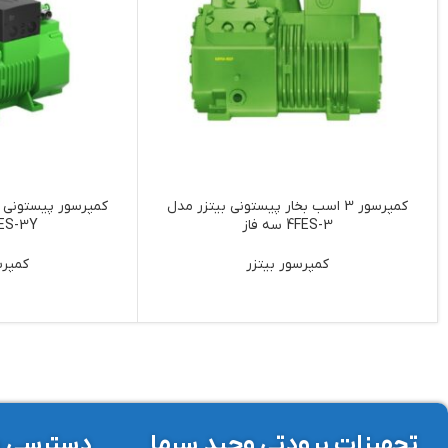
کمپرسور 3 اسب بخار پیستونی بیتزر مدل
4FES-3 سه فاز
2CES-3Y سه
کمپرسور بیتزر
کمپرس
تجهیزات برودتی وحید سرما
دسترسی س